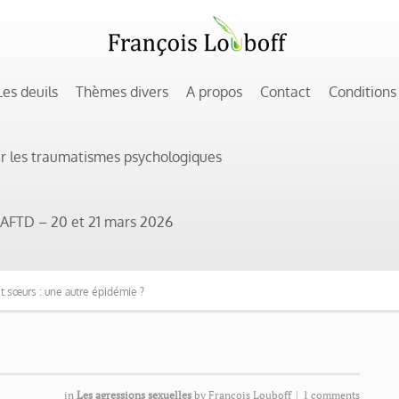
Les deuils
Thèmes divers
A propos
Contact
Conditions
ur les traumatismes psychologiques
 l’AFTD – 20 et 21 mars 2026
et sœurs : une autre épidémie ?
in
Les agressions sexuelles
by
Francois Louboff
|
1 comments