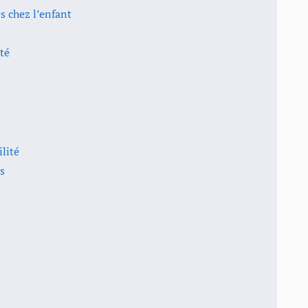
 chez l’enfant
té
lité
s