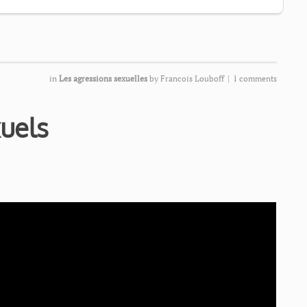
in
Les agressions sexuelles
by
Francois Louboff
|
1 comments
uels