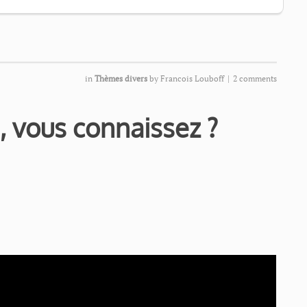
in
Thèmes divers
by
Francois Louboff
|
2 comments
, vous connaissez ?