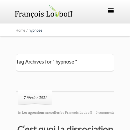

Home /
hypnose
Tag Archives for " hypnose "
7 février 2021
in
Les agressions sexuelles
by
Francois Louboff
|
5 comments
C’est quoi la dissociation