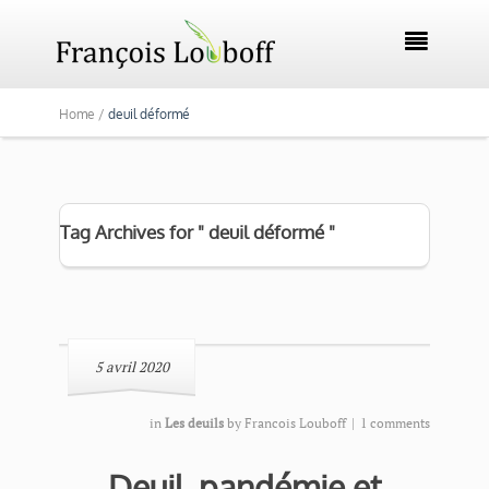

Home /
deuil déformé
Tag Archives for " deuil déformé "
5 avril 2020
in
Les deuils
by
Francois Louboff
|
1 comments
Deuil, pandémie et